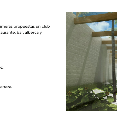
imeras propuestas un club
urante, bar, alberca y
z.
arraza.